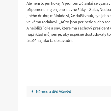
Ale není to jen hokej. V jednom z článků se vyzn
připomenul nejen jeho slavné žáky – Suka, Nedbala
jiného druhu; málokdo ví, že další vnuk, syn jeho 
velkému rodákovi. „Ať to jsou peripetie s jeho s
A nejbližší cíle a sny, které má šachový prezident
například můj sen je, aby úspěšně dostudovaly to,
úspěšná jako ta dosavadní.
Němec a děd Vševěd