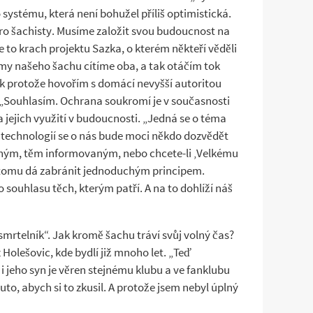
ystému, která není bohužel příliš optimistická.
ro šachisty. Musíme založit svou budoucnost na
 to krach projektu Sazka, o kterém někteří věděli
émy našeho šachu cítíme oba, a tak otáčím tok
k protože hovořím s domácí nevyšší autoritou
 „Souhlasím. Ochrana soukromí je v současnosti
 jejich využití v budoucnosti. „Jedná se o téma
h technologií se o nás bude moci někdo dozvědět
jiným, těm informovaným, nebo chcete-li ‚Velkému
se tomu dá zabránit jednoduchým principem.
souhlasu těch, kterým patří. A na to dohlíží náš
mrtelník“. Jak kromě šachu tráví svůj volný čas?
 Holešovic, kde bydlí již mnoho let. „Teď
i jeho syn je věren stejnému klubu a ve fanklubu
to, abych si to zkusil. A protože jsem nebyl úplný