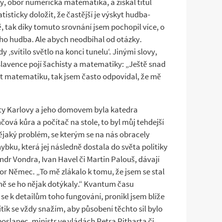
, obor numerická matematika, a získal titul
isticky doložit, že častější je výskyt hudba-
 tak díky tomuto srovnání jsem pochopil více, o
ého hudba. Ale abych neodbíhal od otázky.
‚svítilo světlo na konci tunelu‘. Jinými slovy,
oslavence pojí šachisty a matematiky: „Ještě snad
vat matematiku, tak jsem často odpovídal, že mě
ity Karlovy a jeho domovem byla katedra
ová kůra a počítač na stole, to byl můj tehdejší
ějaký problém, se kterým se na nás obracely
bku, která jej následně dostala do světa politiky
dr Vondra, Ivan Havel či Martin Palouš, dávají
or Němec. „To mě zlákalo k tomu, že jsem se stal
emě se ho nějak dotýkaly.“ Kvantum času
se k detailům toho fungování, pronikl jsem blíže
itik se vždy snažím, aby působení těchto sil bylo
oslanec, ministr ve vládách Petra Pitharta či