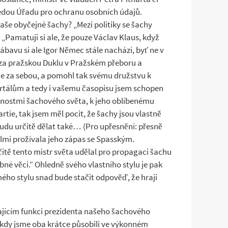
edou Úřadu pro ochranu osobních údajů.
naše obyčejné šachy? „Mezi politiky se šachy
 „Pamatuji si ale, že pouze Václav Klaus, když
ábavu si ale Igor Němec stále nachází, byť ne v
i za pražskou Duklu v Pražském přeboru a
ie za sebou, a pomohl tak svému družstvu k
ortálům a tedy i vašemu časopisu jsem schopen
obnostmi šachového světa, k jeho oblíbenému
artie, tak jsem měl pocit, že šachy jsou vlastně
 budu určitě dělat také… (Pro upřesnění: přesně
elmi prožívala jeho zápas se Spasským.
čitě tento mistr světa udělal pro propagaci šachu
bné věci.“ Ohledně svého vlastního stylu je pak
mého stylu snad bude stačit odpověď, že hraji
ajícím funkci prezidenta našeho šachového
 kdy jsme oba krátce působili ve výkonném