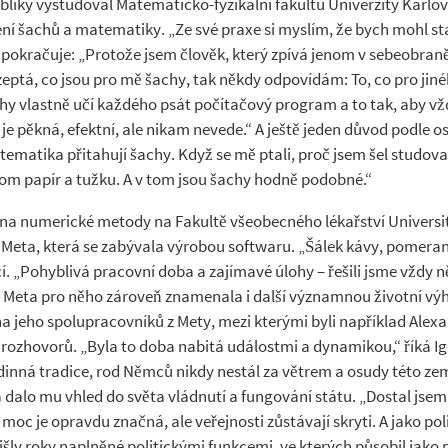
iky vystudoval Matematicko-fyzikální fakultu Univerzity Karlovy
ní šachů a matematiky. „Ze své praxe si myslím, že bych mohl stat
okračuje: „Protože jsem člověk, který zpívá jenom v sebeobraně,
zeptá, co jsou pro mě šachy, tak někdy odpovídám: To, co pro jin
y vlastně učí každého psát počítačový program a to tak, aby vždy 
á je pěkná, efektní, ale nikam nevede.“ A ještě jeden důvod podle 
matematika přitahují šachy. Když se mě ptali, proč jsem šel studo
enom papír a tužku. A v tom jsou šachy hodně podobné.“
a na numerické metody na Fakultě všeobecného lékařství Univers
 Meta, která se zabývala výrobou softwaru. „Šálek kávy, pomeranč
 „Pohyblivá pracovní doba a zajímavé úlohy – řešili jsme vždy n
“ Meta pro něho zároveň znamenala i další významnou životní výhy
 jeho spolupracovníků z Mety, mezi kterými byli například Alexan
h rozhovorů. „Byla to doba nabitá událostmi a dynamikou,“ říká Ig
 rodinná tradice, rod Němců nikdy nestál za větrem a osudy této z
 dalo mu vhled do světa vládnutí a fungování státu. „Dostal jsem 
moc je opravdu značná, ale veřejnosti zůstávají skryti. A jako pol
y roky naplněné politickými funkcemi, ve kterých působil jako p