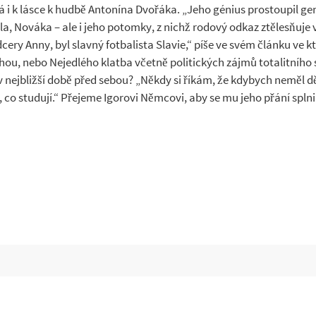
ává i k lásce k hudbě Antonína Dvořáka. „Jeho génius prostoupil 
, Nováka – ale i jeho potomky, z nichž rodový odkaz ztělesňuje vn
dcery Anny, byl slavný fotbalista Slavie,“ píše ve svém článku ve
ochou, nebo Nejedlého klatba včetně politických zájmů totalitního
 v nejbližší době před sebou? „Někdy si říkám, že kdybych neměl dě
 co studují.“ Přejeme Igorovi Němcovi, aby se mu jeho přání splnil