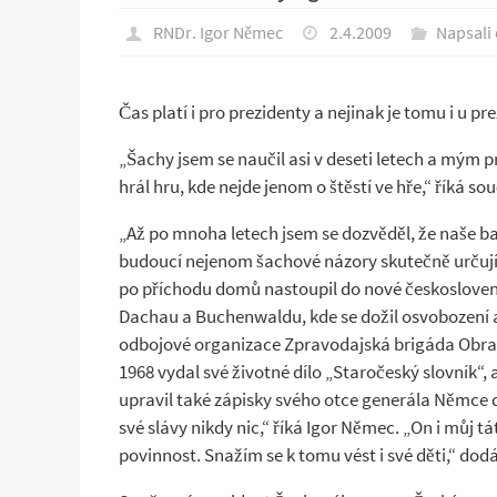
RNDr. Igor Němec
2.4.2009
Napsali
Čas platí i pro prezidenty a nejinak je tomu i u 
„Šachy jsem se naučil asi v deseti letech a mým 
hrál hru, kde nejde jenom o štěstí ve hře,“ říká
„Až po mnoha letech jsem se dozvěděl, že naše ba
budoucí nejenom šachové názory skutečně určujíc
po příchodu domů nastoupil do nové českosloven
Dachau a Buchenwaldu, kde se dožil osvobození a
odbojové organizace Zpravodajská brigáda Obrany n
1968 vydal své životné dílo „Staročeský slovník“,
upravil také zápisky svého otce generála Němce 
své slávy nikdy nic,“ říká Igor Němec. „On i můj 
povinnost. Snažím se k tomu vést i své děti,“ dod