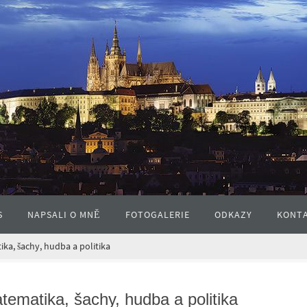
S
NAPSALI O MNĚ
FOTOGALERIE
ODKAZY
KONT
ka, šachy, hudba a politika
ematika, šachy, hudba a politika