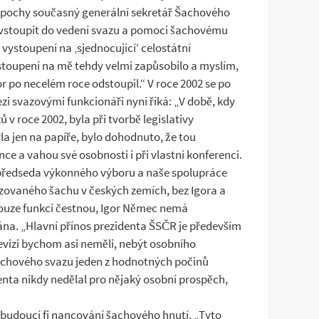
epochy současný generální sekretář Šachového
en vstoupit do vedení svazu a pomoci šachovému
vystoupení na ‚sjednocující‘ celostátní
ystoupení na mě tehdy velmi zapůsobilo a myslím,
r po necelém roce odstoupil.“ V roce 2002 se po
zi svazovými funkcionáři nyní říká: „V době, kdy
 roce 2002, byla při tvorbě legislativy
a jen na papíře, bylo dohodnuto, že tou
e a vahou své osobnosti i při vlastní konferenci.
o předseda výkonného výboru a naše spolupráce
anizovaného šachu v českých zemích, bez Igora a
pouze funkcí čestnou, Igor Němec nemá
na. „Hlavní přínos prezidenta ŠSČR je především
levizi bychom asi neměli, nebýt osobního
achového svazu jeden z hodnotných počinů
denta nikdy nedělal pro nějaký osobní prospěch,
e budoucí fi nancování šachového hnutí. „Tyto