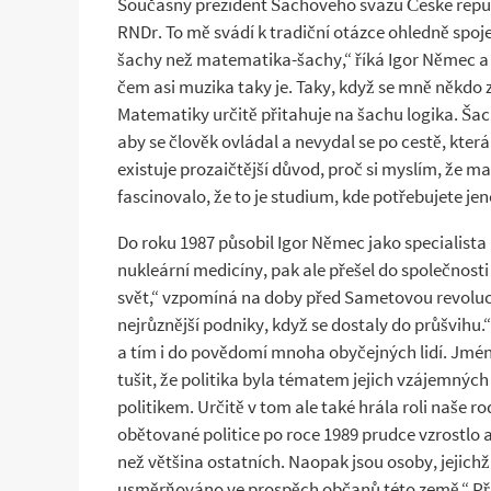
Současný prezident Šachového svazu České republ
RNDr. To mě svádí k tradiční otázce ohledně spoje
šachy než matematika-šachy,“ říká Igor Němec a p
čem asi muzika taky je. Taky, když se mně někdo 
Matematiky určitě přitahuje na šachu logika. Šach
aby se člověk ovládal a nevydal se po cestě, kter
existuje prozaičtější důvod, proč si myslím, že 
fascinovalo, že to je studium, kde potřebujete j
Do roku 1987 působil Igor Němec jako specialist
nukleární medicíny, pak ale přešel do společnosti
svět,“ vzpomíná na doby před Sametovou revolucí.
nejrůznější podniky, když se dostaly do průšvihu.
a tím i do povědomí mnoha obyčejných lidí. Jména
tušit, že politika byla tématem jejich vzájemnýc
politikem. Určitě v tom ale také hrála roli naše
obětované politice po roce 1989 prudce vzrostlo a
než většina ostatních. Naopak jsou osoby, jejichž 
usměrňováno ve prospěch občanů této země.“ Přišl