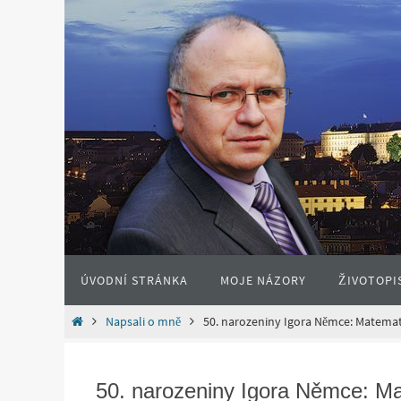
ÚVODNÍ STRÁNKA
MOJE NÁZORY
ŽIVOTOPI
Napsali o mně
50. narozeniny Igora Němce: Matemati
50. narozeniny Igora Němce: Mat