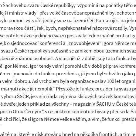
o Šachového svazu České republiky,“ vzpomíná na počátky této 
hdejší ministr vlády i přes velké časové zaneprázdnění byl ochot
ylo pomoci vytvořit jediný svaz na území ČR. Pamatuji si na jeho 
 moravskou částí, řekl bych, nepřekonatelné názorové rozdíly. V
e poté k otázce jediného svazu postavila jednoznačně proti a Igo
erejk o sjednocovací konferenci a „znovuobjevení“ Igora Němce me
svazu České republiky současně se zánikem obou územních svazů v
ecně známou osobnost. A vlastně už v době, kdy tato funkce byl
ě Igor Němec. Igor tehdy velmi pomohl už v době příprav konferenc
r Němec jmenován do funkce prezidenta, já jsem byl schválen jak
i za velmi dobrou. Asi vrcholem byla organizace oslav 100 let org
 mamutí akce jít nemohli.“ Přestože je funkce prezidenta svazu 
ýboru ŠSČR, je s ním řada zejména klíčových otázek konzultová
vné dveře; jeden příklad za všechny – magazín V ŠACHU v České te
sportu Otou Černým,“ s respektem komentuje bývalý předseda Š
chci říci, že si Igora Němce velice vážím, a vím, že funkci prezi
“
vé téma, které je diskutováno hned na několika frontách, a tím j