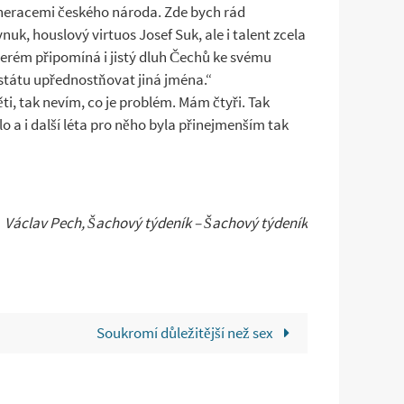
generacemi českého národa. Zde bych rád
uk, houslový virtuos Josef Suk, ale i talent zcela
 kterém připomíná i jistý dluh Čechů ke svému
 státu upřednostňovat jiná jména.“
ti, tak nevím, co je problém. Mám čtyři. Tak
o a i další léta pro něho byla přinejmenším tak
Václav Pech, Šachový týdeník – Šachový týdeník
Soukromí důležitější než sex