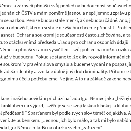
Němec a zároveň přináší i svůj pohled na budoucnost současného s
ika jednáních ČSTV a mám poměrně jasnou a nepříjemnou zprávu p
ém se Sazkou. Peníze budou stále menší, až nebudou žádné. Ano, je
asná odpověď, kterou si stále ne všichni chceme připustit. Probl
snost. Ochrana soukromí je současnosti často zlehčována, a ta
 tuto otázku vnímá předseda Úřadu pro ochranu osobních údajů.
ěmec a přináší v rámci vysvětlení i svůj pohled na možná rizika a
at až v budoucnu. Pokud se stane to, že díky rozvoji informačníc
íme soukromí v pravém slova smyslu a budeme vydáni na pospas 
t krádeže identity a vznikne úplně jiný druh kriminality. Přitom 
álnímu účelu potřebujeme. Ne jiné. A to na základě zákona nebo 
a konci našeho povídání přichází na řadu Igor Němec jako „běžný s
fanklubem na výjezd,“ svěřuje se se svoji láskou k hokeji a klubu z
l předčasně “ Sparťanem byl podle svých slov téměř odjakživa. A 
ení. Je bubeníkem. „Jednou jich bylo málo, a tak mi bylo nabídnu
ovídá Igor Němec mladší na otázku svého „zařazení“.