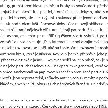
ubliky, primátorem hlavního města Prahy a v současnosti předs
napjatých dobách? Hrají politici, kromě těch politických, také ty 
í politické scény, ale jednu výjimku nakonec přece jenom dodává.
tak ‚pod stolem‘ luštil šachové úlohy.“ Čas na svoji oblíbenou z
es vlastně kromě nějakých VIP turnajů hraji pouze družstva. Hraj
í sezonu, ve kterém po nepříliš úspěšném startu vyhrál tři part
e světě ale stále sleduje. „Díky internetu a mnoha zajímavým p
Řeč našeho rozhovoru se stáčí také na časté téma rozhovorů s os
enom svou hrou, která je úžasná. Kdykoliv jsem si přehrával jeho p
u přece tak logické a jasné… Kdybych seděl na jeho místě, tak je
 na jeho partiích fascinovalo. Jinak patřím ke generaci, která v
 do práce, analyzovali na papírových šachách přerušené partie. Ur
že Sověti jsou neporazitelní, že šachy nutně vedou k remíze a podo
přikládám, abych nejitřil vkus vašich náročných čtenářů. Ohledně 
e aktivním hráčem, ale zároveň i šachovým funkcionářem vykonáv
mcem bylo kolem rozpadu Československa v roce 1992 nebo 1993,