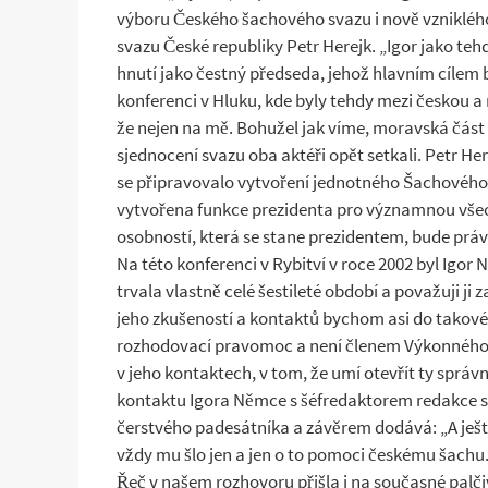
výboru Českého šachového svazu i nově vznikléh
svazu České republiky Petr Herejk. „Igor jako te
hnutí jako čestný předseda, jehož hlavním cílem b
konferenci v Hluku, kde byly tehdy mezi českou a
že nejen na mě. Bohužel jak víme, moravská část s
sjednocení svazu oba aktéři opět setkali. Petr H
se připravovalo vytvoření jednotného Šachového 
vytvořena funkce prezidenta pro významnou všeob
osobností, která se stane prezidentem, bude práv
Na této konferenci v Rybitví v roce 2002 byl Igo
trvala vlastně celé šestileté období a považuji j
jeho zkušeností a kontaktů bychom asi do takové
rozhodovací pravomoc a není členem Výkonného v
v jeho kontaktech, v tom, že umí otevřít ty sprá
kontaktu Igora Němce s šéfredaktorem redakce 
čerstvého padesátníka a závěrem dodává: „A ještě 
vždy mu šlo jen a jen o to pomoci českému šachu.
Řeč v našem rozhovoru přišla i na současné palči