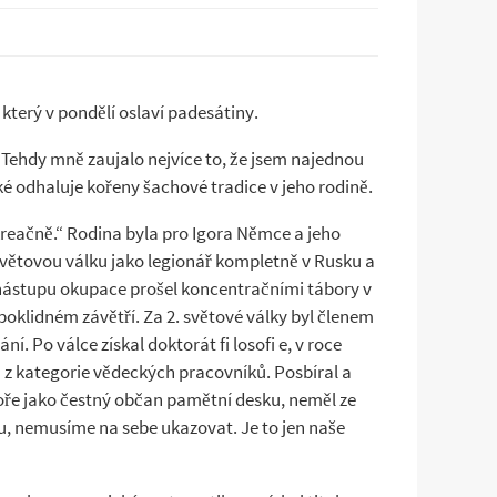
který v pondělí oslaví padesátiny.
 Tehdy mně zaujalo nejvíce to, že jsem najednou
ké odhaluje kořeny šachové tradice v jeho rodině.
kreačně.“ Rodina byla pro Igora Němce a jeho
větovou válku jako legionář kompletně v Rusku a
nástupu okupace prošel koncentračními tábory v
klidném závětří. Za 2. světové války byl členem
 Po válce získal doktorát fi losofi e, v roce
en z kategorie vědeckých pracovníků. Posbíral a
oře jako čestný občan pamětní desku, neměl ze
odu, nemusíme na sebe ukazovat. Je to jen naše