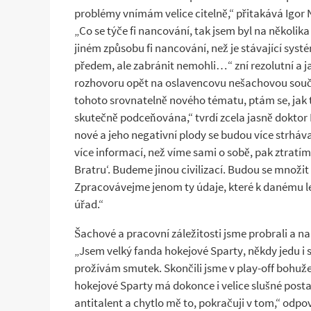
problémy vnímám velice citelně,“ přitakává Igor 
„Co se týče fi nancování, tak jsem byl na někol
jiném způsobu fi nancování, než je stávající syst
předem, ale zabránit nemohli…“ zní rezolutní a j
rozhovoru opět na oslavencovu nešachovou souča
tohoto srovnatelně nového tématu, ptám se, jak
skutečně podceňována,“ tvrdí zcela jasně doktor N
nové a jeho negativní plody se budou více strháv
více informací, než víme sami o sobě, pak ztrat
Bratru‘. Budeme jinou civilizací. Budou se množi
Zpracovávejme jenom ty údaje, které k danému leg
úřad.“
Šachové a pracovní záležitosti jsme probrali a n
„Jsem velký fanda hokejové Sparty, někdy jedu i s 
prožívám smutek. Skončili jsme v play-off bohuže
hokejové Sparty má dokonce i velice slušné postav
antitalent a chytlo mě to, pokračuji v tom,“ odp